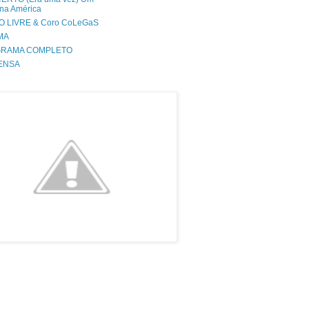
na América
O LIVRE & Coro CoLeGaS
MA
RAMA COMPLETO
ENSA