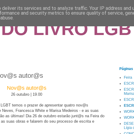
deliver its services and to analyze traffic. Your IP address and
formance and security metrics to ensure quality of service, ge
 abuse.
 DO LIVRO LGB
Páginas
ov@s autor@s
Feira
ESCRI
Nov@s autor@s
ESCRI
Maris
26 outubro | 19.00
ESCRI
o LGBT temos o prazer de apresentar quatro nov@s
ESCR
pe Neves, Francesca White e Marisa Medeiros - e as suas
WORKS
ão as últimas! Dia 26 de outubro estarão junt@s na Feira do
WORKS
as suas obras e falarem do seu processo de escrita e
DESE
Lígia
CONCE