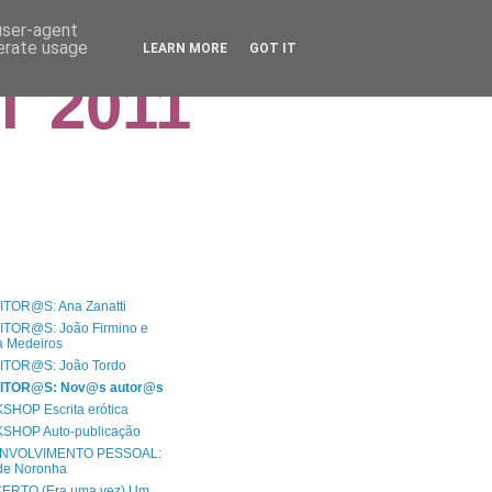
 user-agent
nerate usage
LEARN MORE
GOT IT
T 2011
TOR@S: Ana Zanatti
TOR@S: João Firmino e
a Medeiros
TOR@S: João Tordo
ITOR@S: Nov@s autor@s
HOP Escrita erótica
HOP Auto-publicação
NVOLVIMENTO PESSOAL:
 de Noronha
RTO (Era uma vez) Um