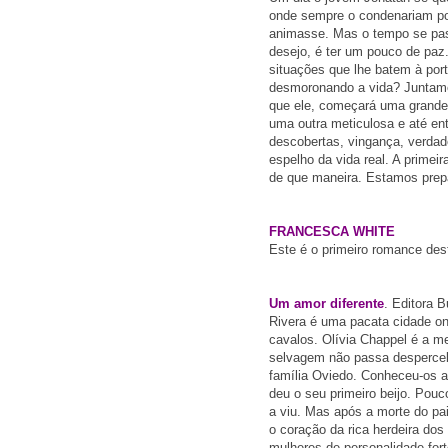
onde sempre o condenariam por
animasse. Mas o tempo se pas
desejo, é ter um pouco de paz
situações que lhe batem à port
desmoronando a vida? Juntame
que ele, começará uma grand
uma outra meticulosa e até ent
descobertas, vingança, verda
espelho da vida real. A prime
de que maneira.
Estamos prep
FRANCESCA WHITE
Este é o primeiro romance des
Um amor diferente
. Editora 
Rivera é uma pacata cidade on
cavalos. Olívia Chappel é a me
selvagem não passa despercebi
família Oviedo. Conheceu-os a
deu o seu primeiro beijo. Pou
a viu. Mas após a morte do pai 
o coração da rica herdeira do
mulheres de personalidade for