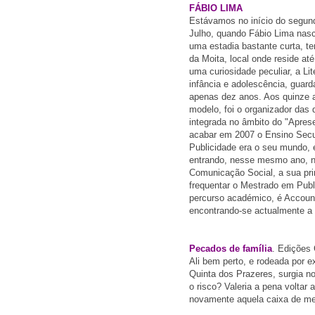
FÁBIO LIMA
Estávamos no início do segun
Julho, quando Fábio Lima nasce
uma estadia bastante curta, t
da Moita, local onde reside a
uma curiosidade peculiar, a Li
infância e adolescência, guar
apenas dez anos. Aos quinze 
modelo, foi o organizador das 
integrada no âmbito do "Apres
acabar em 2007 o Ensino Secun
Publicidade era o seu mundo, er
entrando, nesse mesmo ano, no
Comunicação Social, a sua pri
frequentar o Mestrado em Publ
percurso académico, é Account
encontrando-se actualmente a
Pecados de família
. Edições
Ali bem perto, e rodeada por 
Quinta dos Prazeres, surgia no 
o risco? Valeria a pena voltar 
novamente aquela caixa de m