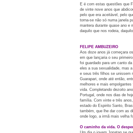
E é com estas questões que F
de vinte nove anos que abdico
pelo que era aceitável, pelo q
torna-se não só numa janela p
mantera durante quase ano e m
daquilo que nos rodeia, daqui
FELIPE AMBUZEIRO
Aos doze anos já começara os 
em que lançaria o seu primeir
foi guardado para um canto d
eles a sua sexualidade, mas a
e seus três filhos se unissem
Guarapari, onde até então, ent
melhores e mais empolgantes t
vida.
Completando dezoito anos
Portugal, onde nos dias de hoj
família.
Com vinte e três anos
estado do Espirito Santo, Bras
também, que lhe dar com as d
onde logo, a irmã mais velha 
O caminho da vida. O desper
Um dia o jovem Jonatan se qu