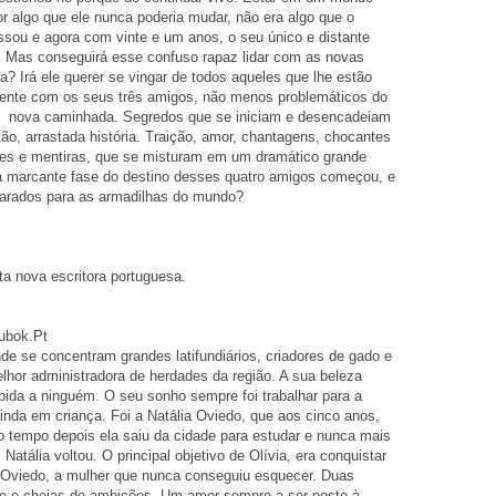
 algo que ele nunca poderia mudar, não era algo que o
sou e agora com vinte e um anos, o seu único e distante
. Mas conseguirá esse confuso rapaz lidar com as novas
a? Irá ele querer se vingar de todos aqueles que lhe estão
nte com os seus três amigos, não menos problemáticos do
e nova caminhada. Segredos que se iniciam e desencadeiam
ão, arrastada história. Traição, amor, chantagens, chocantes
des e mentiras, que se misturam em um dramático grande
ira marcante fase do destino desses quatro amigos começou, e
arados para as armadilhas do mundo?
ta nova escritora portuguesa.
Bubok.Pt
de se concentram grandes latifundiários, criadores de gado e
lhor administradora de herdades da região. A sua beleza
da a ninguém. O seu sonho sempre foi trabalhar para a
inda em criança. Foi a Natália Oviedo, que aos cinco anos,
co tempo depois ela saiu da cidade para estudar e nunca mais
Natália voltou. O principal objetivo de Olívia, era conquistar
s Oviedo, a mulher que nunca conseguiu esquecer. Duas
te e cheias de ambições. Um amor sempre a ser posto à