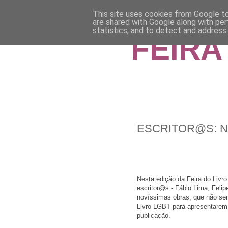
This site uses cookies from Google to 
are shared with Google along with per
statistics, and to detect and address
FEIRA
ESCRITOR@S: N
Nesta edição da Feira do Livr
escritor@s - Fábio Lima, Feli
novíssimas obras, que não ser
Livro LGBT para apresentarem 
publicação.