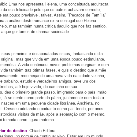
ábio Lima nos apresenta Helena, uma conceituada arquitecta
u da sua felicidade pelo que os outros achavam correcto,
ue era pouco previsível, talvez. Assim, "Pecados de Família"
ara a análise deste romance extra-conjugal que Helena
eio, mas também numa crítica daquilo que nos faz sentido,
lo a que gostamos de chamar sociedade.
seus primeiros e desaparatados riscos, fantasiando o dia
o original, mas que vivida em uma época pouco estimulante,
a memória.
A vida continuou, novos problemas surgiram e com
 vida também traz ótimas fases, e quis o destino que a mãe
 novamente, recomeçando uma nova vida na cidade vizinha,
re trabalho, estudo e verdadeiros amigos, teve um dos
rechos, até hoje vivido, do caminho de sua
, deu o primeiro grande passo, imigrando para o país irmão,
e, já se sente como parte da pátria, juntamente com toda a
, nasceu em uma pequena cidade litorânea, Anchieta, no
il. Cresceu adotando o padrasto como pai, tendo, por anos
istorcidas visitas da mãe, após a separação com o mesmo,
foi tomada como figura materna.
tar do destino
. Chiado Editora
estionou no porquê de continuar vivo. Estar em um mundo