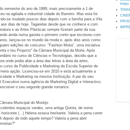
Hobo 
do semestre do ano de 1989, mais precisamente a 1 de
TANG
u na agitada e industrial cidade do Barreiro. Mas esta foi
CINE
endo-se mudado poucos dias depois com a família para a Vila
PROG
té aos dias de hoje. Tagarelas desde que se conhece e com
IMPR
teratura e as Artes Plásticas sempre fizeram parte da sua
dando ainda numa gaveta o primeiro conto que escreveu com
anos, lançou-se no mundo da moda e, após dois anos como
quatro edições do concurso: "Fashion Moita", uma iniciativa
enta o teu Projecto" da Câmara Municipal da Moita. Após
dário no curso de Ciências e Tecnologias, decidiu que a
a onde podia aliar a área das letras à área da artes,
 curso de Publicidade e Marketing da Escola Superior de
meira opção. Licenciou-se em 2010 e está actualmente a
icidade e Marketing na mesma Instituição. A par do seu
 Executive numa agência de Marketing Digital e Interactivo,
 escrever o seu segundo grande romance.
 Câmara Municipal do Montijo
excelentes espaços verdes, uma antiga Quinta, de nome
horizonte (...) Helena estava hesitante. Valeria a pena correr
ali depois de todo aquele tempo? Valeria a pena abrir
emórias?"