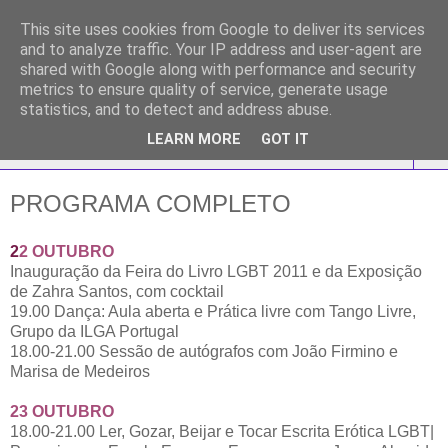
This site uses cookies from Google to deliver its services
FEIRA DO LIVRO LGBT
and to analyze traffic. Your IP address and user-agent are
shared with Google along with performance and security
2011
metrics to ensure quality of service, generate usage
statistics, and to detect and address abuse.
LEARN MORE
GOT IT
▼
PROGRAMA COMPLETO
2
2 OUTUBRO
Inauguração da Feira do Livro LGBT 2011 e da Exposição
de Zahra Santos, com cocktail
19.00 Dança: Aula aberta e Prática livre com Tango Livre,
Grupo da ILGA Portugal
18.00-21.00 Sessão de autógrafos com João Firmino e
Marisa de Medeiros
23
OUTUBRO
18.00-21.00 Ler, Gozar, Beijar e Tocar Escrita Erótica LGBT|