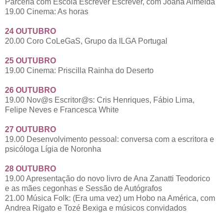
Parceria com Escola Escrever Escrever, com Joana Almeida
19.00 Cinema: As horas
24
OUTUBRO
20.00 Coro CoLeGaS, Grupo da ILGA Portugal
25
OUTUBRO
19.00 Cinema: Priscilla Rainha do Deserto
26
OUTUBRO
19.00 Nov@s Escritor@s: Cris Henriques, Fábio Lima,
Felipe Neves e Francesca White
27
OUTUBRO
19.00 Desenvolvimento pessoal: conversa com a escritora e
psicóloga Lígia de Noronha
28
OUTUBRO
19.00 Apresentação do novo livro de Ana Zanatti Teodorico
e as mães cegonhas e Sessão de Autógrafos
21.00 Música Folk: (Era uma vez) um Hobo na América, com
Andrea Rigato e Tozé Bexiga e músicos convidados